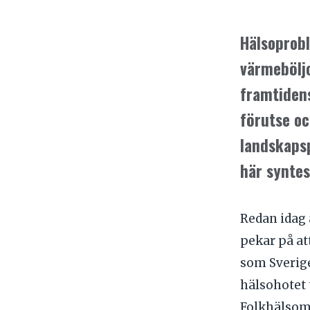
Hälsoprobl
värmeböljo
framtidens
förutse oc
landskapsp
här syntes
Redan idag ä
pekar på at
som Sverige
hälsohotet 
Folkhälsom