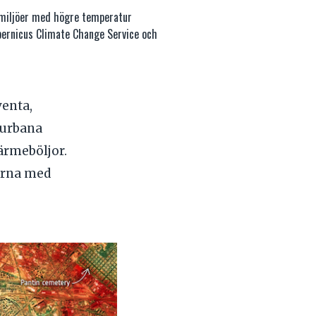
 miljöer med högre temperatur
opernicus Climate Change Service och
venta,
 urbana
värmeböljor.
erna med