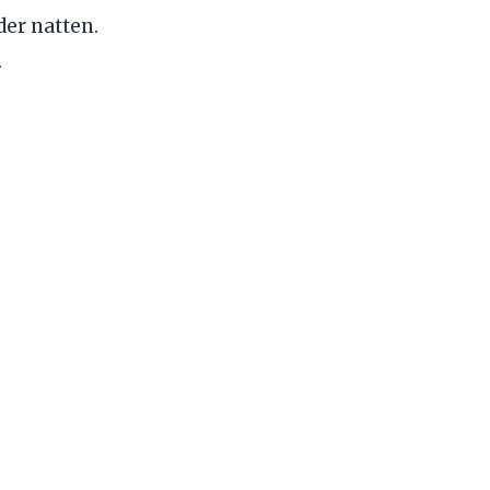
er natten.
.