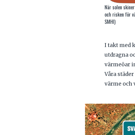
När solen skine
och risken för v
SMHI)
I takt med 
utdragna o
värmeöar in
Våra städer
värme och 