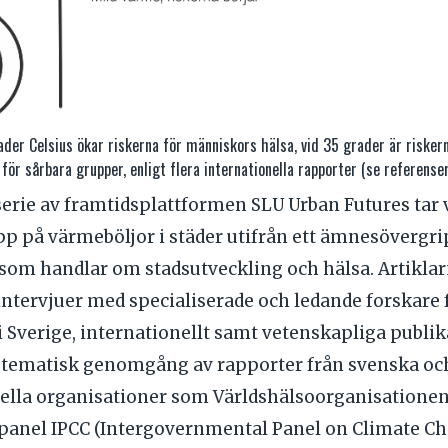
der Celsius ökar riskerna för människors hälsa, vid 35 grader är risker
 för sårbara grupper, enligt flera internationella rapporter (se referense
lserie av framtidsplattformen SLU Urban Futures tar v
p på värmeböljor i städer utifrån ett ämnesövergr
som handlar om stadsutveckling och hälsa. Artiklar
intervjuer med specialiserade och ledande forskare 
 i Sverige, internationellt samt vetenskapliga publi
stematisk genomgång av rapporter från svenska oc
nella organisationer som Världshälsoorganisation
panel IPCC (Intergovernmental Panel on Climate Cha