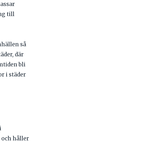
passar
g till
mhällen så
täder, där
mtiden bli
r i städer
i
 och håller