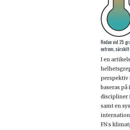
Redan vid 25 gra
extrem, särskilt
I en artike
helhetsgrep
perspektiv 
baseras på 
discipliner
samt en sy
internatio
FN:s klimat