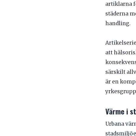
artiklarna 
städerna me
handling.
Artikelseri
att hälsoris
konsekvense
särskilt all
är en komp
yrkesgruppe
Värme i s
Urbana värm
stadsmiljöe