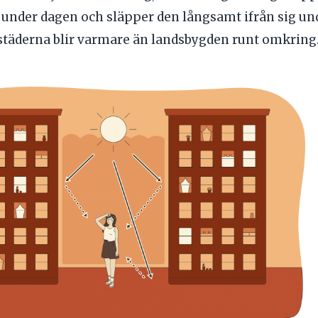
under dagen och släpper den långsamt ifrån sig und
 städerna blir varmare än landsbygden runt omkring