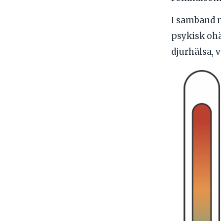
I samband 
psykisk ohä
djurhälsa, 