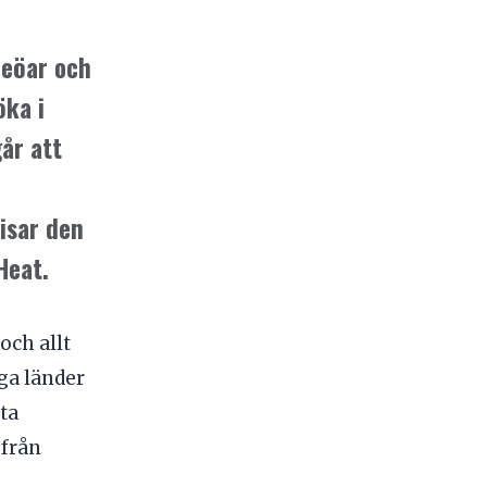
meöar och
öka i
år att
isar den
Heat.
och allt
ga länder
ta
 från