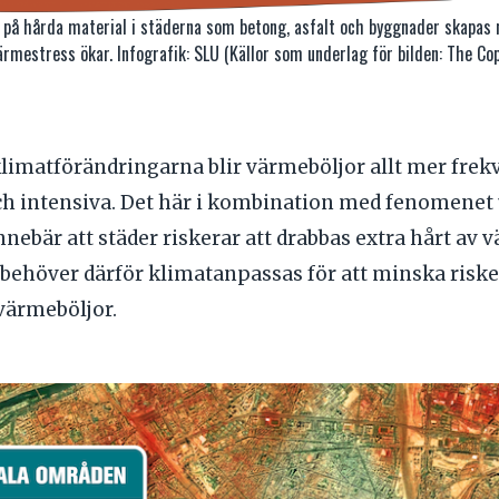
r på hårda material i städerna som betong, asfalt och byggnader skapas
ärmestress ökar. Infografik: SLU (Källor som underlag för bilden: The C
klimatförändringarna blir värmeböljor allt mer frek
ch intensiva. Det här i kombination med fenomenet
nebär att städer riskerar att drabbas extra hårt av 
 behöver därför klimatanpassas för att minska risk
värmeböljor.