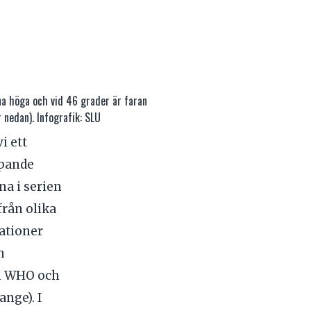
na höga och vid 46 grader är faran
r nedan). Infografik: SLU
i ett
ipande
na i serien
från olika
kationer
h
en WHO och
nge). I