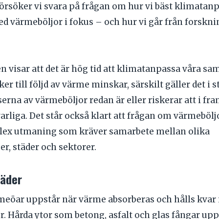
försöker vi svara på frågan om hur vi bäst klimatan
d värmeböljor i fokus – och hur vi går från forsknin
en visar att det är hög tid att klimatanpassa våra sa
ker till följd av värme minskar, särskilt gäller det i s
rna av värmeböljor redan är eller riskerar att i fra
varliga. Det står också klart att frågan om värmeböljo
lex utmaning som kräver samarbete mellan olika
r, städer och sektorer.
täder
eöar uppstår när värme absorberas och hålls kvar 
r. Hårda ytor som betong, asfalt och glas fångar upp