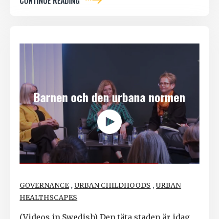
CONTINUE READING
Barnen och den urbana normen
,
,
GOVERNANCE
URBAN CHILDHOODS
URBAN
HEALTHSCAPES
(Videos in Swedish) Den täta staden är idag